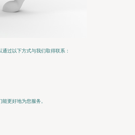
以通过以下方式与我们取得联系：
。
们能更好地为您服务。