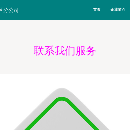
区分公司
首页
企业简介
联系我们服务