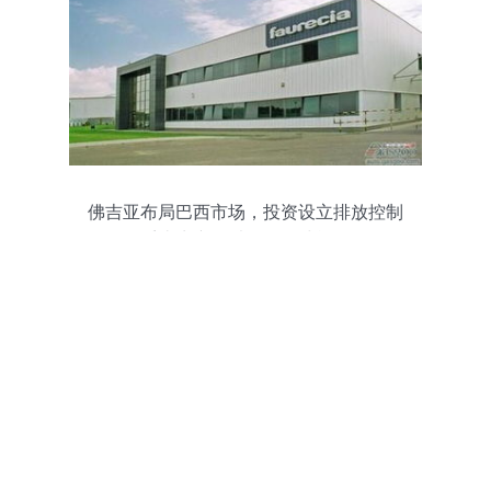
佛吉亚布局巴西市场，投资设立排放控制
系统生产厂以强化全球战略