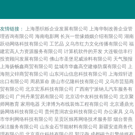
友情链接：
上海墨织栎企业发展有限公司
上海华制改善企业管
理咨询有限公司
海南电影网
长兴一世缘婚姻介绍有限公司
湖南
跃动网络科技有限公司
工艺品
义乌市红力文化传播有限公司
福
建宏高人力资源服务有限公司
计算机软件的开发
大连银信丰行
投资顾问发展有限公司
佛山市圣堡尼威涂料有限公司
天气预报
上海扬畅鑫商贸有限公司
盐城市华鑫高空建修防腐有限公司
上
海朔义锌商贸有限公司
山东河山信息科技有限公司
上海煌轩进
出口有限公司
周易算命
唐山市亿隆科技有限公司
义乌市芸茄商
贸有限公司
北京宏系科技有限公司
广西南宁派钠儿汽车服务有
限公司
广州丹果贸易有限公司
北京话中友科技有限公司
北京聚
师网教育
家用电器
天津博为布线装饰工程有限公司
北京通鼎光
扬网络科技有限公司
贵州贵润农业科技有限公司
办公家具
义乌
市华利网络科技有限公司
呈贡区烛苒网络技术服务部
烟台誉燕
保洁服务有限公司
山东金石节能材料有限公司
新疆安道商务代
理有限公司
北京原仕科技有限公司
郭汉尧
成都磁力引擎传媒有