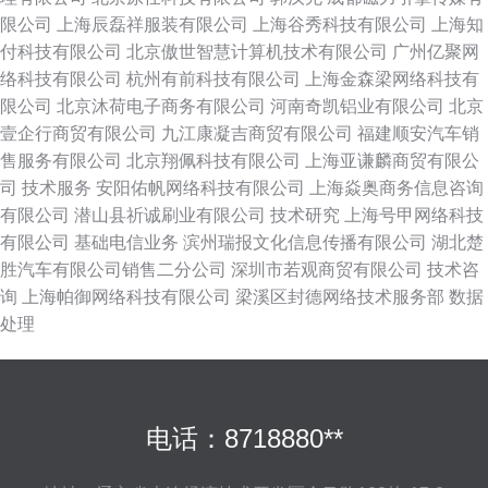
限公司
上海辰磊祥服装有限公司
上海谷秀科技有限公司
上海知
付科技有限公司
北京傲世智慧计算机技术有限公司
广州亿聚网
络科技有限公司
杭州有前科技有限公司
上海金森梁网络科技有
限公司
北京沐荷电子商务有限公司
河南奇凯铝业有限公司
北京
壹企行商贸有限公司
九江康凝吉商贸有限公司
福建顺安汽车销
售服务有限公司
北京翔佩科技有限公司
上海亚谦麟商贸有限公
司
技术服务
安阳佑帆网络科技有限公司
上海焱奥商务信息咨询
有限公司
潜山县祈诚刷业有限公司
技术研究
上海号甲网络科技
有限公司
基础电信业务
滨州瑞报文化信息传播有限公司
湖北楚
胜汽车有限公司销售二分公司
深圳市若观商贸有限公司
技术咨
询
上海帕御网络科技有限公司
梁溪区封德网络技术服务部
数据
处理
电话：8718880**