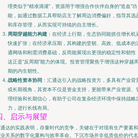
理类似于“精准滴灌”，资源用于增强合作伙伴自身的“造血”功
能，如通过数据工具帮助店主了解周边消费偏好，指导其选
和库存管理，从而实现可持续的自主增长。
周期穿越能力构建
：在经济上行期，生态协同能抓住增长机
快速扩张；在经济承压期，其构建的坚韧、高效、低成本的
通网络和刚需消费基础，反而能展现出更强的稳定性和韧性
这正是“反周期”能力的体现。投资管理聚焦于增强这种穿越
期的内生韧性。
战略性资本协同
：汇通达引入的战略投资方，多具有产业背
或长期视角，其资本不仅是资金支持，更能带来产业资源、
理经验和长期信心，有助于公司在复杂经济环境中保持战略
力，进行长线布局。
四、启示与展望
汇通达的实践表明，存量时代的竞争，关键在于对现有生产要素
商业关系的数字化重构与效率革命。下沉市场并非低质低价的代