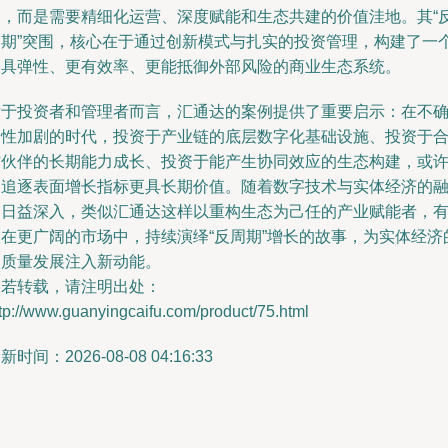
词，而是需要精细化运营、深度赋能和生态共建的价值洼地。其“
周期”突围，核心在于通过创新模式与扎实的投资管理，构建了一
更具弹性、更有效率、更能抵御外部风险的商业生态系统。
对于投资者和管理者而言，汇通达的案例提供了重要启示：在不
定性加剧的时代，投资于产业链的底层数字化基础设施、投资于
作伙伴的长期能力成长、投资于能产生协同效应的生态构建，或
比追逐表面增长指标更具长期价值。随着数字技术与实体经济的
合日益深入，类似汇通达这样以重构生态为己任的产业赋能者，
望在更广阔的市场中，持续演绎“反周期”增长的故事，为实体经济
高质量发展注入新动能。
如若转载，请注明出处：
tp://www.guanyingcaifu.com/product/75.html
新时间：2026-08-08 04:16:33