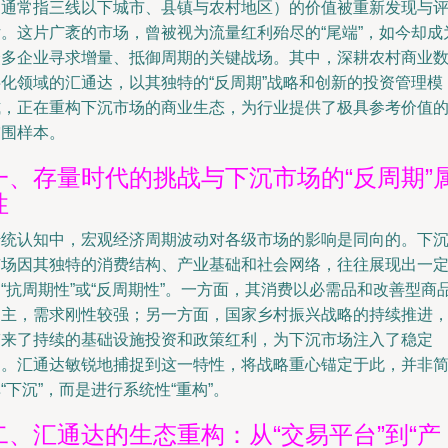
（通常指三线以下城市、县镇与农村地区）的价值被重新发现与
估。这片广袤的市场，曾被视为流量红利殆尽的“尾端”，如今却成
众多企业寻求增量、抵御周期的关键战场。其中，深耕农村商业
字化领域的汇通达，以其独特的“反周期”战略和创新的投资管理模
式，正在重构下沉市场的商业生态，为行业提供了极具参考价值
突围样本。
一、存量时代的挑战与下沉市场的“反周期”
性
传统认知中，宏观经济周期波动对各级市场的影响是同向的。下
市场因其独特的消费结构、产业基础和社会网络，往往展现出一
“抗周期性”或“反周期性”。一方面，其消费以必需品和改善型商
为主，需求刚性较强；另一方面，国家乡村振兴战略的持续推进
带来了持续的基础设施投资和政策红利，为下沉市场注入了稳定
剂。汇通达敏锐地捕捉到这一特性，将战略重心锚定于此，并非
“下沉”，而是进行系统性“重构”。
二、汇通达的生态重构：从“交易平台”到“产