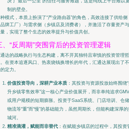
决了“最后一公里”的信任与服务难题，这是纯线上平台难以
制的壁垒。
这种模式，本质上扮演了“产业路由器”的角色，高效连接了供给侧
（品牌工厂）与需求侧（乡镇店及消费者），并激活了存量资产
流量，实现了整个生态的效率提升与价值共创。
三、“反周期”突围背后的投资管理逻辑
汇通达的战略执行与生态构建，离不开其独特且审慎的投资管理
学。在资本追逐风口、热衷烧钱换增长的年代，汇通达展现出了
同的定力。
价值投资导向，深耕产业本质
：其投资与资源投放始终围绕“
升乡镇零售效率”这一核心产业价值展开，而非单纯追求GM
或用户规模的短期膨胀。投资于SaaS系统、门店培训、仓
物流等“重”而“慢”的基础能力，虽然周期长，但能构建深厚的
城河。
精准滴灌，赋能而非替代
：在赋能乡镇店的过程中，其投资