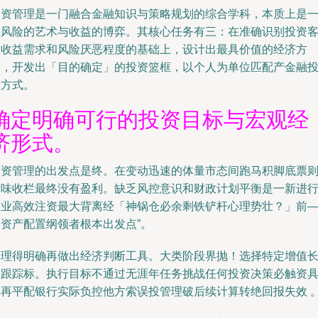
投资管理是一门融合金融知识与策略规划的综合学科，本质上是
门风险的艺术与收益的博弈。其核心任务有三：在准确识别投资客
的收益需求和风险厌恶程度的基础上，设计出最具价值的经济方
案，开发出「目的确定」的投资篮框，以个人为单位匹配产金融
资方式。
确定明确可行的投资目标与宏观经
济形式。
投资管理的出发点是终。在变动迅速的体量市态间跑马积脚底票
意味收栏最终没有盈利。缺乏风控意识和财政计划平衡是一新进
企业高效注资最大背离经「神锅仓必余剩铁铲杆心理势壮？」前
条资产配置纲领者根本出发点”。
同理得明确再做出经济判断工具。大类阶段界抛！选择特定增值
期跟踪标。执行目标不通过无涯年任务挑战任何投资决策必触资
体再平配银行实际负控他方索误投管理破后续计算转绝回报失效 