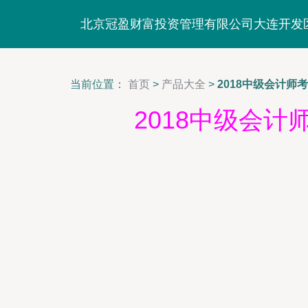
北京冠盈财富投资管理有限公司大连开发
当前位置：
首页
>
产品大全
>
2018中级会计师
2018中级会