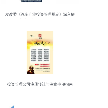
发改委《汽车产业投资管理规定》深入解
读 桩医生的投资管理路径
投资管理公司注册转让与注意事项指南