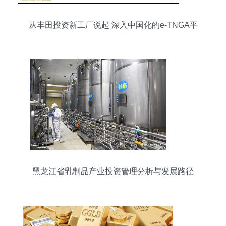
从丰田投资新工厂说起 深入中国化的e-TNGA平
台，能为我们带来什么？
黑龙江省乳制品产业投资管理分析与发展路径