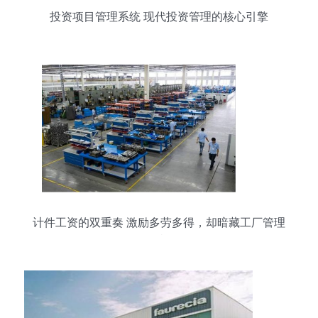
投资项目管理系统 现代投资管理的核心引擎
计件工资的双重奏 激励多劳多得，却暗藏工厂管理
危机