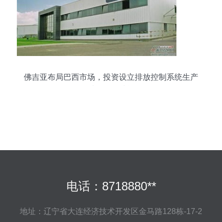
佛吉亚布局巴西市场，投资设立排放控制系统生产
厂以强化全球战略
电话：8718880**
地址：辽宁省大连经济技术开发区金马路128栋-17-2