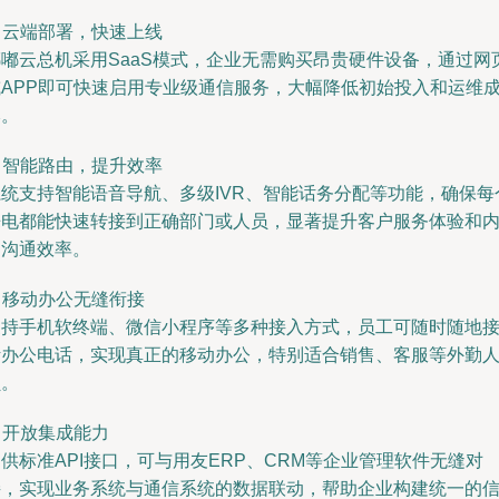
. 云端部署，快速上线
嘟嘟云总机采用SaaS模式，企业无需购买昂贵硬件设备，通过网
或APP即可快速启用专业级通信服务，大幅降低初始投入和运维
本。
. 智能路由，提升效率
系统支持智能语音导航、多级IVR、智能话务分配等功能，确保每
来电都能快速转接到正确部门或人员，显著提升客户服务体验和
部沟通效率。
. 移动办公无缝衔接
支持手机软终端、微信小程序等多种接入方式，员工可随时随地
听办公电话，实现真正的移动办公，特别适合销售、客服等外勤
员。
. 开放集成能力
供标准API接口，可与用友ERP、CRM等企业管理软件无缝对
接，实现业务系统与通信系统的数据联动，帮助企业构建统一的