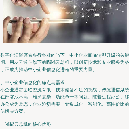
在数字化浪潮席卷各行各业的当下，中小企业面临转型升级的关
时期。用友云通信旗下的嘟嘟云总机，以创新技术和专业服务为
心，正成为推动中小企业信息化进程的重要力量。
一、中小企业信息化的痛点与需求
中小企业通常面临资源有限、技术储备不足的挑战，传统通信系
存在部署成本高、维护复杂、功能单一等问题。随着远程办公、
动办公成为常态，企业迫切需要一套集成化、智能化、高性价比
通信解决方案。
二、嘟嘟云总机的核心优势