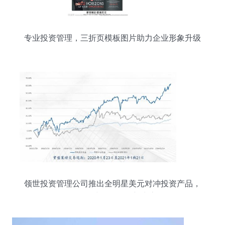
专业投资管理，三折页模板图片助力企业形象升级
领世投资管理公司推出全明星美元对冲投资产品，
积极构建金融服务新生态