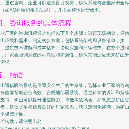
等。通过咨询，企业可以避免盲目投资，确保系统符合国家安全
准（如AQ标准和相关法规），并提高整体运营效率。
四、咨询服务的具体流程
专业厂家的咨询流程通常包括以下几个步骤：进行现场勘查，评
矿山环境和需求；制定初步方案，包括系统架构和设备清单；接
着，提供技术讲解和成本估算；协助实施和后续维护。在整个过
中，厂家会强调系统的可靠性和扩展性，确保其能适应未来矿山
级需求。
五、结语
矿山通信联络系统是保障安全生产的生命线，选择专业厂家的咨
服务能够帮助企业高效、合规地部署系统。通过科学的设计和持
的支持，矿山可以提升通信能力，降低事故风险。如果您是矿山
理者，建议尽早与信誉良好的厂家联系，获取定制化咨询，为矿
安全保驾护航。
如若转载，请注明出处：
tp://www.guanyingcaifu.com/product/27.html