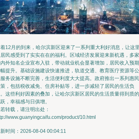
随着12月的到来，哈尔滨新区迎来了一系列重大利好消息，让这
的居民感受到了实实在在的福利。区域经济发展迎来新机遇，多
国内外知名企业宣布入驻，带动就业机会显著增加，居民收入预
大幅提升。基础设施建设快速推进，轨道交通、教育医疗资源等
共服务设施不断完善，生活便利度大大提高。政府推出一系列惠
政策，包括税收减免、住房补贴等，进一步减轻了居民的生活负
担。这些利好因素的叠加，让哈尔滨新区居民的生活质量得到质
飞跃，幸福感与日俱增。
如若转载，请注明出处：
tp://www.guanyingcaifu.com/product/10.html
新时间：2026-08-04 00:04:11