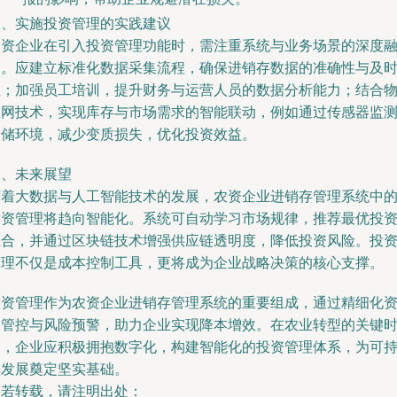
三、实施投资管理的实践建议
农资企业在引入投资管理功能时，需注重系统与业务场景的深度
合。应建立标准化数据采集流程，确保进销存数据的准确性与及
性；加强员工培训，提升财务与运营人员的数据分析能力；结合
联网技术，实现库存与市场需求的智能联动，例如通过传感器监
仓储环境，减少变质损失，优化投资效益。
四、未来展望
随着大数据与人工智能技术的发展，农资企业进销存管理系统中
投资管理将趋向智能化。系统可自动学习市场规律，推荐最优投
组合，并通过区块链技术增强供应链透明度，降低投资风险。投
管理不仅是成本控制工具，更将成为企业战略决策的核心支撑。
投资管理作为农资企业进销存管理系统的重要组成，通过精细化
金管控与风险预警，助力企业实现降本增效。在农业转型的关键
期，企业应积极拥抱数字化，构建智能化的投资管理体系，为可
续发展奠定坚实基础。
如若转载，请注明出处：