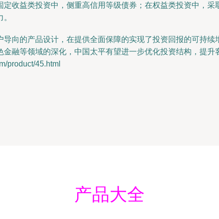
固定收益类投资中，侧重高信用等级债券；在权益类投资中，采
力。
户导向的产品设计，在提供全面保障的实现了投资回报的可持续
色金融等领域的深化，中国太平有望进一步优化投资结构，提升
roduct/45.html
产品大全