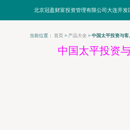
北京冠盈财富投资管理有限公司大连开发
当前位置：
首页
>
产品大全
>
中国太平投资与客
中国太平投资与