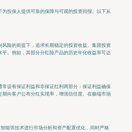
于为投保人提供可靠的保障与可观的投资回报。以下从
制风险的前提下，追求长期稳定的投资收益。集团投资
水平。例如，其部分分红险产品的历史年化收益率可达
通常设有保证利益和非保证红利两部分：保证利益确保
定期向客户公布分红实现率，增强信任度。在极端市场
工智能等技术进行市场分析和资产配置优化，同时严格