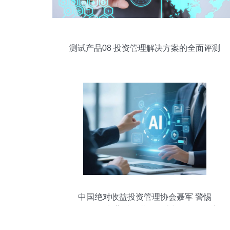
测试产品08 投资管理解决方案的全面评测
中国绝对收益投资管理协会聂军 警惕
OpenAI热潮背后的潜在泡沫与投资管理新
挑战